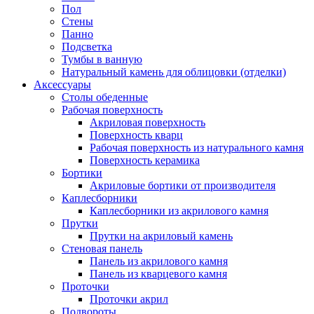
Пол
Стены
Панно
Подсветка
Тумбы в ванную
Натуральный камень для облицовки (отделки)
Аксессуары
Столы обеденные
Рабочая поверхность
Акриловая поверхность
Поверхность кварц
Рабочая поверхность из натурального камня
Поверхность керамика
Бортики
Акриловые бортики от производителя
Каплесборники
Каплесборники из акрилового камня
Прутки
Прутки на акриловый камень
Стеновая панель
Панель из акрилового камня
Панель из кварцевого камня
Проточки
Проточки акрил
Подвороты