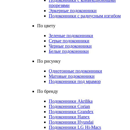
Подоконники с конвекционными
прорезями
Эркерные подоконники
Подоконники с радиусным изгибом
По цвету
Зеленые подоконники
Серые подоконники
Черные подоконники
Белые подоконники
По рисунку
Однотонные подоконники
Матовые подоконники
Подоконники под мрамор
По бренду
Подоконники Akrilika
Подоконники Corian
Подоконники Grandex
Подоконники Hanex
Подоконники Hyundai
Подоконники LG Hi-Macs