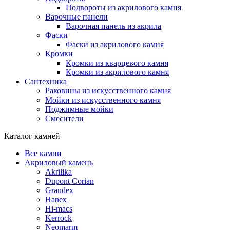
Подвороты из акрилового камня
Варочные панели
Варочная панель из акрила
Фаски
Фаски из акрилового камня
Кромки
Кромки из кварцевого камня
Кромки из акрилового камня
Сантехника
Раковины из искусственного камня
Мойки из искусственного камня
Поджимные мойки
Смесители
Каталог камней
Все камни
Акриловый камень
Akrilika
Dupont Corian
Grandex
Hanex
Hi-macs
Kerrock
Neomarm