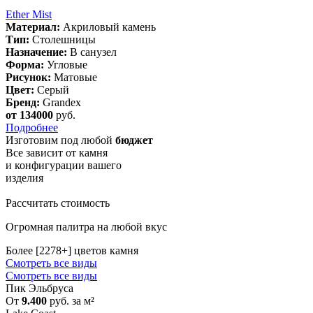
Ether Mist
Материал:
Акриловый камень
Тип:
Столешницы
Назначение:
В санузел
Форма:
Угловые
Рисунок:
Матовые
Цвет:
Серый
Бренд:
Grandex
от 134000
руб.
Подробнее
Изготовим
под любой
бюджет
Все зависит от камня
и конфигурации вашего
изделия
Рассчитать стоимость
Огромная палитра на любой вкус
Более [2278+] цветов камня
Смотреть все виды
Смотреть все виды
Пик Эльбруса
От
9.400
руб. за м²