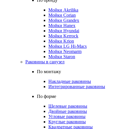
По бренду
Мойки Akrilika
Мойки Corian
Мойки Grandex
Мойки Hanex
Мойки Hyundai
Мойки Kerrock
Мойки Krion
Мойки LG Hi-Macs
Мойки Neomarm
Мойки Staron
Раковины в санузел
По монтажу
Накладные раковины
Интегрированные раковины
По форме
Щелевые раковины
Двойные раковины
Угловые раковины
Круглые раковины
Квадратные раковины