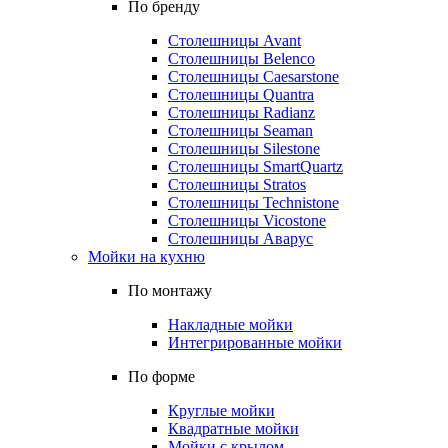
По бренду
Столешницы Avant
Столешницы Belenco
Столешницы Caesarstone
Столешницы Quantra
Столешницы Radianz
Столешницы Seaman
Столешницы Silestone
Столешницы SmartQuartz
Столешницы Stratos
Столешницы Technistone
Столешницы Vicostone
Столешницы Аварус
Мойки на кухню
По монтажу
Накладные мойки
Интегрированные мойки
По форме
Круглые мойки
Квадратные мойки
Мойки с крылом