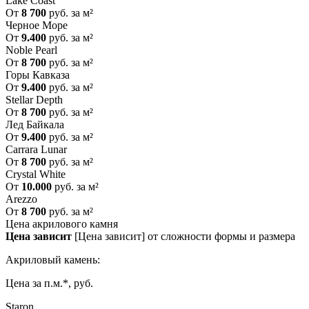
Lake Coast
От
8 700
руб. за м²
Черное Море
От
9.400
руб. за м²
Noble Pearl
От
8 700
руб. за м²
Горы Кавказа
От
9.400
руб. за м²
Stellar Depth
От
8 700
руб. за м²
Лед Байкала
От
9.400
руб. за м²
Carrara Lunar
От
8 700
руб. за м²
Crystal White
От
10.000
руб. за м²
Arezzo
От
8 700
руб. за м²
Цена акрилового камня
Цена зависит
[Цена зависит] от сложности формы и размера
Акриловый камень:
Цена за п.м.*, руб.
Staron