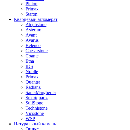
Pluton
Primax
Staron
Кварцевый агломерат
Alephstone
Asterum
Avant
Avarus
Belenco
Caesarstone
Coante
Etna
IDS
Noblle
Primax
Quantra
Radianz
SantaMargherita
Smartquartz
StillStone
Technistone
Vicostone
WSP
Натуральный камень
Оникс