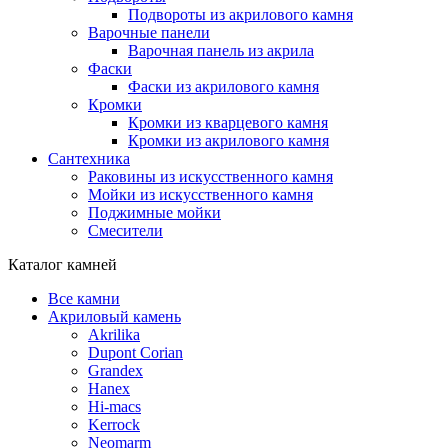
Подвороты из акрилового камня
Варочные панели
Варочная панель из акрила
Фаски
Фаски из акрилового камня
Кромки
Кромки из кварцевого камня
Кромки из акрилового камня
Сантехника
Раковины из искусственного камня
Мойки из искусственного камня
Поджимные мойки
Смесители
Каталог камней
Все камни
Акриловый камень
Akrilika
Dupont Corian
Grandex
Hanex
Hi-macs
Kerrock
Neomarm