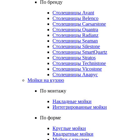
По бренду
Столешницы Avant
Столешницы Belenco
Столешницы Caesarstone
Столешницы Quantra
Столешницы Radianz
Столешницы Seaman
Столешницы Silestone
Столешницы SmartQuartz
Столешницы Stratos
Столешницы Technistone
Столешницы Vicostone
Столешницы Аварус
Мойки на кухню
По монтажу
Накладные мойки
Интегрированные мойки
По форме
Круглые мойки
Квадратные мойки
Мойки с крылом