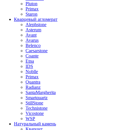
Pluton
Primax
Staron
Кварцевый агломерат
Alephstone
Asterum
Avant
Avarus
Belenco
Caesarstone
Coante
Etna
IDS
Noblle
Primax
Quantra
Radianz
SantaMargherita
Smartquartz
StillStone
Technistone
Vicostone
WSP
Натуральный камень
Кварцит