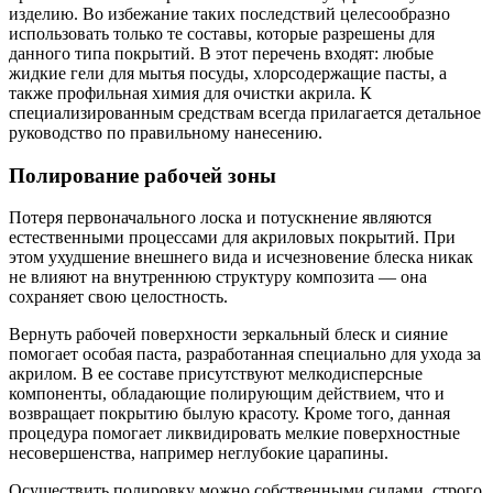
изделию. Во избежание таких последствий целесообразно
использовать только те составы, которые разрешены для
данного типа покрытий. В этот перечень входят: любые
жидкие гели для мытья посуды, хлорсодержащие пасты, а
также профильная химия для очистки акрила. К
специализированным средствам всегда прилагается детальное
руководство по правильному нанесению.
Полирование рабочей зоны
Потеря первоначального лоска и потускнение являются
естественными процессами для акриловых покрытий. При
этом ухудшение внешнего вида и исчезновение блеска никак
не влияют на внутреннюю структуру композита — она
сохраняет свою целостность.
Вернуть рабочей поверхности зеркальный блеск и сияние
помогает особая паста, разработанная специально для ухода за
акрилом. В ее составе присутствуют мелкодисперсные
компоненты, обладающие полирующим действием, что и
возвращает покрытию былую красоту. Кроме того, данная
процедура помогает ликвидировать мелкие поверхностные
несовершенства, например неглубокие царапины.
Осуществить полировку можно собственными силами, строго