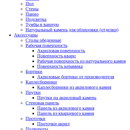
Пол
Стены
Панно
Подсветка
Тумбы в ванную
Натуральный камень для облицовки (отделки)
Аксессуары
Столы обеденные
Рабочая поверхность
Акриловая поверхность
Поверхность кварц
Рабочая поверхность из натурального камня
Поверхность керамика
Бортики
Акриловые бортики от производителя
Каплесборники
Каплесборники из акрилового камня
Прутки
Прутки на акриловый камень
Стеновая панель
Панель из акрилового камня
Панель из кварцевого камня
Проточки
Проточки акрил
Подвороты