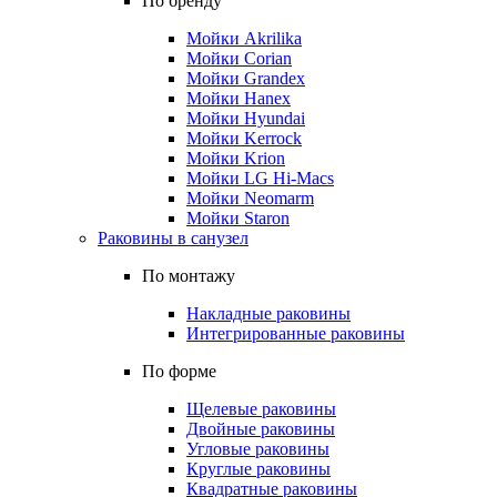
По бренду
Мойки Akrilika
Мойки Corian
Мойки Grandex
Мойки Hanex
Мойки Hyundai
Мойки Kerrock
Мойки Krion
Мойки LG Hi-Macs
Мойки Neomarm
Мойки Staron
Раковины в санузел
По монтажу
Накладные раковины
Интегрированные раковины
По форме
Щелевые раковины
Двойные раковины
Угловые раковины
Круглые раковины
Квадратные раковины