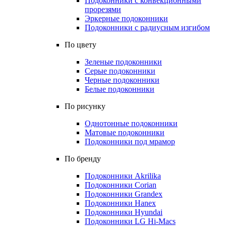
Подоконники с конвекционными
прорезями
Эркерные подоконники
Подоконники с радиусным изгибом
По цвету
Зеленые подоконники
Серые подоконники
Черные подоконники
Белые подоконники
По рисунку
Однотонные подоконники
Матовые подоконники
Подоконники под мрамор
По бренду
Подоконники Akrilika
Подоконники Corian
Подоконники Grandex
Подоконники Hanex
Подоконники Hyundai
Подоконники LG Hi-Macs