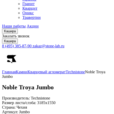
Гранит
Кварцит
Оникс
Травертин
Наши работы
Акции
Кашира
Заказать звонок
Кашира
8 (495) 385-87-90
zakaz@stone-lab.ru
Главная
Камни
Кварцевый агломерат
Technistone
Noble Troya
Jumbo
Noble Troya
Jumbo
Производитель:
Technistone
Размер листа/слэба:
3185х1550
Страна:
Чехия
Артикул:
Jumbo