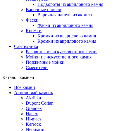
Подвороты из акрилового камня
Варочные панели
Варочная панель из акрила
Фаски
Фаски из акрилового камня
Кромки
Кромки из кварцевого камня
Кромки из акрилового камня
Сантехника
Раковины из искусственного камня
Мойки из искусственного камня
Поджимные мойки
Смесители
Каталог камней
Все камни
Акриловый камень
Akrilika
Dupont Corian
Grandex
Hanex
Hi-macs
Kerrock
Neomarm