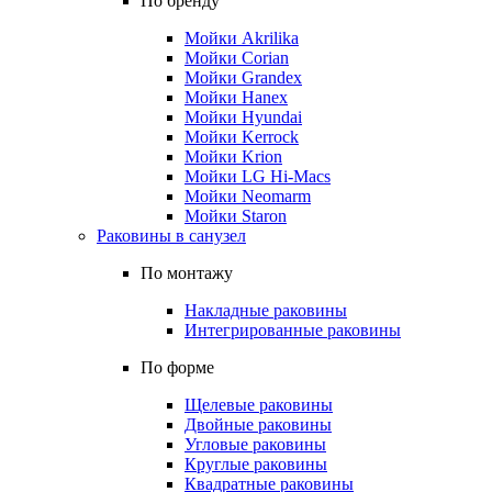
По бренду
Мойки Akrilika
Мойки Corian
Мойки Grandex
Мойки Hanex
Мойки Hyundai
Мойки Kerrock
Мойки Krion
Мойки LG Hi-Macs
Мойки Neomarm
Мойки Staron
Раковины в санузел
По монтажу
Накладные раковины
Интегрированные раковины
По форме
Щелевые раковины
Двойные раковины
Угловые раковины
Круглые раковины
Квадратные раковины