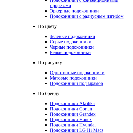
Подоконники с конвекционными
прорезями
Эркерные подоконники
Подоконники с радиусным изгибом
По цвету
Зеленые подоконники
Серые подоконники
Черные подоконники
Белые подоконники
По рисунку
Однотонные подоконники
Матовые подоконники
Подоконники под мрамор
По бренду
Подоконники Akrilika
Подоконники Corian
Подоконники Grandex
Подоконники Hanex
Подоконники Hyundai
Подоконники LG Hi-Macs