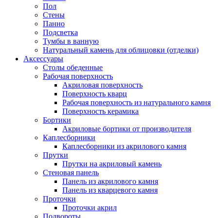
Пол
Стены
Панно
Подсветка
Тумбы в ванную
Натуральный камень для облицовки (отделки)
Аксессуары
Столы обеденные
Рабочая поверхность
Акриловая поверхность
Поверхность кварц
Рабочая поверхность из натурального камня
Поверхность керамика
Бортики
Акриловые бортики от производителя
Каплесборники
Каплесборники из акрилового камня
Прутки
Прутки на акриловый камень
Стеновая панель
Панель из акрилового камня
Панель из кварцевого камня
Проточки
Проточки акрил
Подвороты