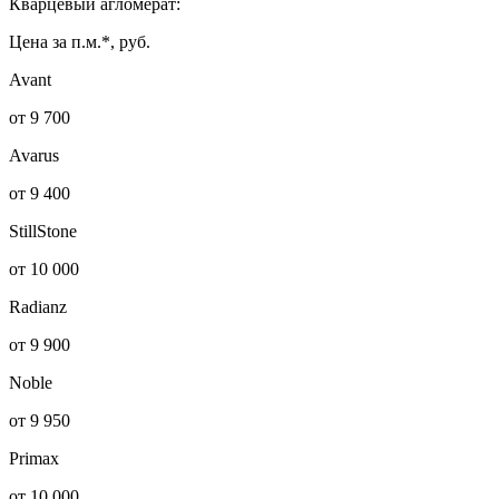
Кварцевый агломерат:
Цена за п.м.*, руб.
Avant
от 9 700
Avarus
от 9 400
StillStone
от 10 000
Radianz
от 9 900
Noble
от 9 950
Primax
от 10 000