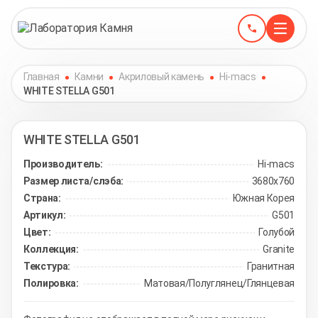
Главная
Камни
Акриловый камень
Hi-macs
WHITE STELLA G501
WHITE STELLA
G501
Производитель:
Hi-macs
Размер листа/слэба:
3680х760
Страна:
Южная Корея
Артикул:
G501
Цвет:
Голубой
Коллекция:
Granite
Текстура:
Гранитная
Полировка:
Матовая/Полуглянец/Глянцевая