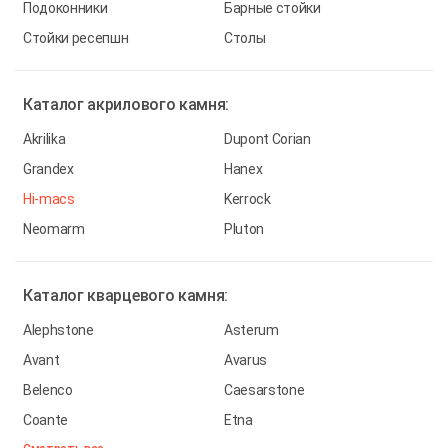
Подоконники
Барные стойки
Стойки ресепшн
Столы
Каталог
акрилового камня:
Akrilika
Dupont Corian
Grandex
Hanex
Hi-macs
Kerrock
Neomarm
Pluton
Каталог
кварцевого камня:
Alephstone
Asterum
Avant
Avarus
Belenco
Caesarstone
Coante
Etna